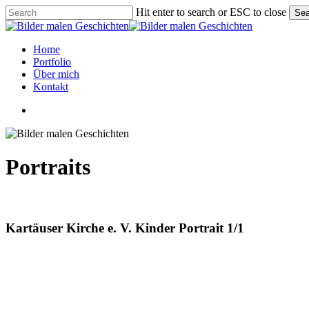
Skip
Hit enter to search or ESC to close
Sea
to
Close
main
Search
content
Menu
Home
Portfolio
Über mich
Kontakt
linkedin
instagram
phone
email
Portraits
Kartäuser Kirche e. V. Kinder Portrait 1/1