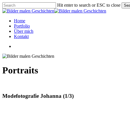
Skip
Hit enter to search or ESC to close
Sea
to
Close
main
Search
content
Menu
Home
Portfolio
Über mich
Kontakt
linkedin
instagram
phone
email
Portraits
Modefotografie Johanna (1/3)